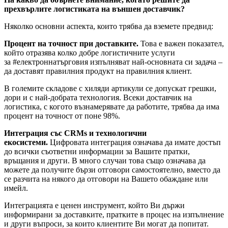
прехвърлите логистиката на външен доставчик?
Няколко основни аспекта, които трябва да вземете предвид:
Процент на точност при доставките.
Това е важен показател,
който отразява колко добре логистичните услуги
за #електроннатърговия изпълняват най-основната си задача –
да доставят правилния продукт на правилния клиент.
В големите складове с хиляди артикули се допускат грешки,
дори и с най-добрата технология. Всеки доставчик на
логистика, с когото възнамерявате да работите, трябва да има
процент на точност от поне 98%.
Интеграция със CRMs и технологични
екосистеми.
Цифровата интеграция означава да имате достъп
до всички съответни информации за Вашите пратки,
връщания и други. В много случаи това също означава да
можете да получите бързи отговори самостоятелно, вместо да
се разчита на някого да отговори на Вашето обаждане или
имейл.
Интеграцията е ценен инструмент, който Ви държи
информирани за доставките, пратките в процес на изпълнение
и други въпроси, за които клиентите Ви могат да попитат.