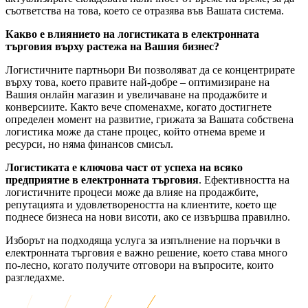
съответства на това, което се отразява във Вашата система.
Какво е влиянието на логистиката в електронната
търговия върху растежа на Вашия бизнес?
Логистичните партньори Ви позволяват да се концентрирате
върху това, което правите най-добре – оптимизиране на
Вашия онлайн магазин и увеличаване на продажбите и
конверсиите. Както вече споменахме, когато достигнете
определен момент на развитие, грижата за Вашата собствена
логистика може да стане процес, който отнема време и
ресурси, но няма финансов смисъл.
Логистиката е ключова част от успеха на всяко
предприятие в електронната търговия
. Ефективността на
логистичните процеси може да влияе на продажбите,
репутацията и удовлетвореността на клиентите, което ще
поднесе бизнеса на нови висоти, ако се извършва правилно.
Изборът на подходяща услуга за изпълнение на поръчки в
електронната търговия е важно решение, което става много
по-лесно, когато получите отговори на въпросите, които
разгледахме.