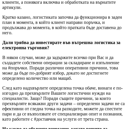
клиенти, а понякога включва и обработката на върнатите
артикули.
Кратко казано, логистиката започва да функционира в заден
план в момента, в който клиент направи поръчка, и
продължава до момента, в който пратката бъде доставена до
него.
Дали трябва да инвестирате във вътрешна логистика за
електронна търговия?
В някои случаи, може да задържите всичко при Вас и да
създадете собствени операции за складиране и изпълнение
на #поръчки. Поради различни оперативни причини, това
може да бъде по-добрият избор, докато не достигнете
определено количество или мащаб.
След като надхвърлите определена точка обаче, винаги е по-
изгодно да прехвърлите Вашите логистични нужди на
специалисти. Защо? Поради същите причини, за които
прехвърляте всякакви други задачи – определени задачи не са
ефективни от гледна точка на разходите, можете да спестите
пари и да се възползвате от специализиран опит и познания,
като работите с #доставчик на услуги от трета страна.
На какво да обърнете внимание, когато решите да