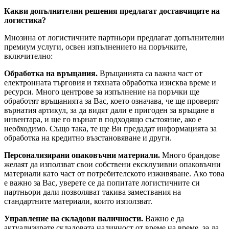
Какви допълнителни решения предлагат доставчиците на
логистика?
Мнозина от логистичните партньори предлагат допълнителни
премиум услуги, освен изпълнението на поръчките,
включително:
Обработка на връщания.
Връщанията са важна част от
електронната търговия и тяхната обработка изисква време и
ресурси. Много центрове за изпълнение на поръчки ще
обработят връщанията за Вас, което означава, че ще проверят
върнатия артикул, за да видят дали е пригоден за връщане в
инвентара, и ще го върнат в подходящо състояние, ако е
необходимо. Също така, те ще Ви предадат информацията за
обработка на кредитно възстановяване и други.
Персонализирани опаковъчни материали.
Много брандове
желаят да използват свои собствени ексклузивни опаковъчни
материали като част от потребителското изживяване. Ако това
е важно за Вас, уверете се да попитате логистичните си
партньори дали позволяват такива замествания на
стандартните материали, които използват.
Управление на складови наличности.
Важно е да
актуализирате складовата наличност от време на време, за да