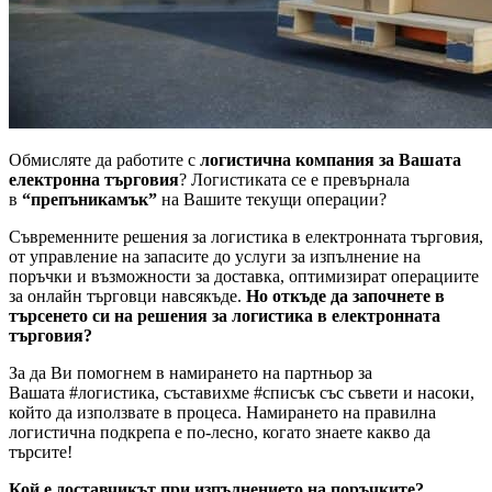
Обмисляте да работите с
логистична компания за Вашата
електронна търговия
? Логистиката се е превърнала
в
“препъникамък”
на Вашите текущи операции?
Съвременните решения за логистика в електронната търговия,
от управление на запасите до услуги за изпълнение на
поръчки и възможности за доставка, оптимизират операциите
за онлайн търговци навсякъде.
Но откъде да започнете в
търсенето си на решения за логистика в електронната
търговия?
За да Ви помогнем в намирането на партньор за
Вашата #логистика, съставихме #списък със съвети и насоки,
който да използвате в процеса. Намирането на правилна
логистична подкрепа е по-лесно, когато знаете какво да
търсите!
Кой е доставчикът при изпълнението на поръчките?