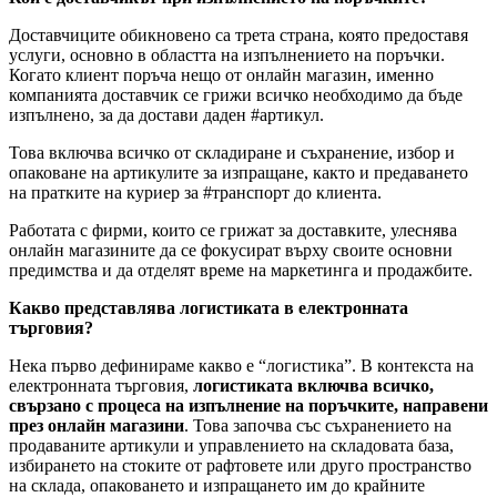
Доставчиците обикновено са трета страна, която предоставя
услуги, основно в областта на изпълнението на поръчки.
Когато клиент поръча нещо от онлайн магазин, именно
компанията доставчик се грижи всичко необходимо да бъде
изпълнено, за да достави даден #артикул.
Това включва всичко от складиране и съхранение, избор и
опаковане на артикулите за изпращане, както и предаването
на пратките на куриер за #транспорт до клиента.
Работата с фирми, които се грижат за доставките, улеснява
онлайн магазините да се фокусират върху своите основни
предимства и да отделят време на маркетинга и продажбите.
Какво представлява логистиката в електронната
търговия?
Нека първо дефинираме какво е “логистика”. В контекста на
електронната търговия,
логистиката включва всичко,
свързано с процеса на изпълнение на поръчките, направени
през онлайн магазини
. Това започва със съхранението на
продаваните артикули и управлението на складовата база,
избирането на стоките от рафтовете или друго пространство
на склада, опаковането и изпращането им до крайните