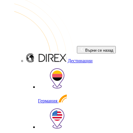
Върни се назад
Дестинации
Германия