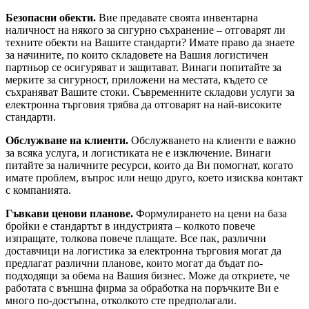
Безопасни обекти.
Вие предавате своята инвентарна
наличност на някого за сигурно съхранение – отговарят ли
техните обекти на Вашите стандарти? Имате право да знаете
за начините, по които складовете на Вашия логистичен
партньор се осигуряват и защитават. Винаги попитайте за
мерките за сигурност, приложени на местата, където се
съхраняват Вашите стоки. Съвременните складови услуги за
електронна търговия трябва да отговарят на най-високите
стандарти.
Обслужване на клиенти.
Обслужването на клиенти е важно
за всяка услуга, и логистиката не е изключение. Винаги
питайте за наличните ресурси, които да Ви помогнат, когато
имате проблем, въпрос или нещо друго, което изисква контакт
с компанията.
Гъвкави ценови планове.
Формулирането на цени на база
бройки е стандартът в индустрията – колкото повече
изпращате, толкова повече плащате. Все пак, различни
доставчици на логистика за електронна търговия могат да
предлагат различни планове, които могат да бъдат по-
подходящи за обема на Вашия бизнес. Може да откриете, че
работата с външна фирма за обработка на поръчките Ви е
много по-достъпна, отколкото сте предполагали.