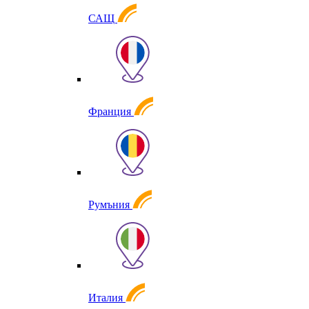
САЩ
Франция
Румъния
Италия