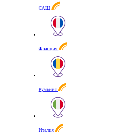
САЩ
Франция
Румъния
Италия